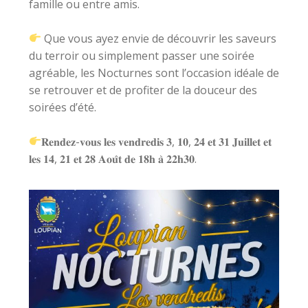
famille ou entre amis.
​ Que vous ayez envie de découvrir les saveurs
du terroir ou simplement passer une soirée
agréable, les Nocturnes sont l’occasion idéale de
se retrouver et de profiter de la douceur des
soirées d’été.
𝐑𝐞𝐧𝐝𝐞𝐳-𝐯𝐨𝐮𝐬 𝐥𝐞𝐬 𝐯𝐞𝐧𝐝𝐫𝐞𝐝𝐢𝐬 𝟑, 𝟏𝟎, 𝟐𝟒 𝐞𝐭 𝟑𝟏 𝐉𝐮𝐢𝐥𝐥𝐞𝐭 𝐞𝐭
𝐥𝐞𝐬 𝟏𝟒, 𝟐𝟏 𝐞𝐭 𝟐𝟖 𝐀𝐨𝐮̂𝐭 𝐝𝐞 𝟏𝟖𝐡 𝐚̀ 𝟐𝟐𝐡𝟑𝟎.