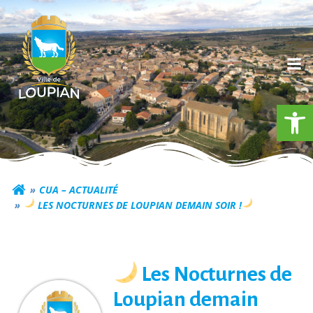
Aller
au
contenu
Ouv
Commune de Loupia
CUA – ACTUALITÉ
​ LES NOCTURNES DE LOUPIAN DEMAIN SOIR !
​ Les Nocturnes de
Loupian demain