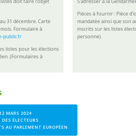
istes doit faire l’objet
S’adresser à la Gendarmer
Pièces à fournir : Pièce d’
u’au 31 décembre. Carte
mandatée ainsi que son a
3 mois. Formulaire à
inscrits sur les listes é
e-public.fr
personne).
s listes pour les élections
éen. (Formulaires à
s
12 MARS 2024
 DES ÉLECTEURS
TS AU PARLEMENT EUROPÉEN