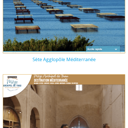
Sète Agglopôle Méditerranée