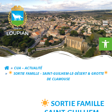
Aller
au
contenu
Ouv
Commune de Loupia
CUA – ACTUALITÉ
​ SORTIE FAMILLE - SAINT-GUILHEM-LE-DÉSERT & GROTTE
DE CLAMOUSE
​ SORTIE FAMILLE