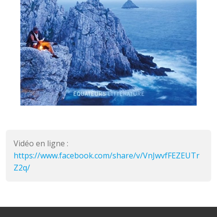
Vidéo en ligne :
https://www.facebook.com/share/v/VnJwvfFEZEUTr
Z2q/