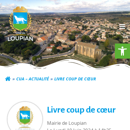
Aller
au
contenu
Ouv
Commune de Loupia
CUA – ACTUALITÉ
LIVRE COUP DE CŒUR
Livre coup de cœur
Mairie de Loupian