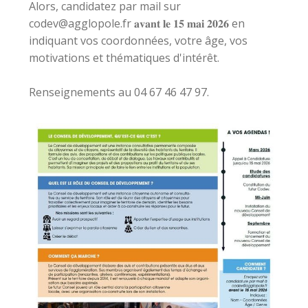
Alors, candidatez par mail sur
codev@agglopole.fr 𝐚𝐯𝐚𝐧𝐭 𝐥𝐞 𝟏𝟓 𝐦𝐚𝐢 𝟐𝟎𝟐𝟔 en
indiquant vos coordonnées, votre âge, vos
motivations et thématiques d'intérêt.
Renseignements au 04 67 46 47 97.