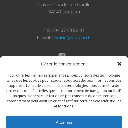
1 place Charles de Gaulle
34140 Loupian
Tél. : 04 67 43 82 07
E-mail :
mairie@loupian.fr
Gérer le consentement
Mentions légales
Politique des cookies
Pour offrir les meilleures expériences, nous utilisons des technologies
telles que les cookies pour stocker et/ou accéder aux informations des
appareils. Le fait de consentir à ces technologies nous permettra de
traiter des données telles que le comportement de navigation ou les ID
uniques sur ce site. Le fait de ne pas consentir ou de retirer son
consentement peut avoir un effet négatif sur certaines caractéristiques
et fonctions.
Accepter