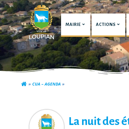
Aller
au
contenu
MAIRIE
ACTIONS
Commune de Lou
CUA – AGENDA
La nuit des é