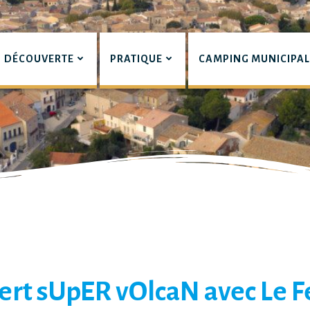
DÉCOUVERTE
PRATIQUE
CAMPING MUNICIPA
pian
ert sUpER vOlcaN avec Le F