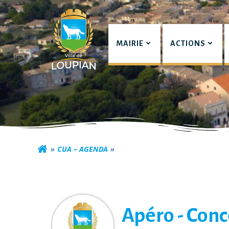
Aller
au
contenu
MAIRIE
ACTIONS
Commune de Lou
CUA – AGENDA
Apéro - Conc