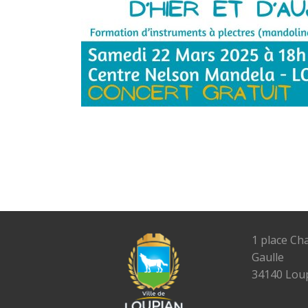
1 place Ch
Gaulle
34140 Lou