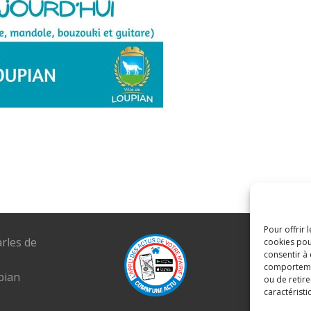
Pour offrir 
arles de
Tél. : 04 6
cookies pou
consentir à
E-mail :
comportement
pian
mairie@lou
ou de retire
caractéristi