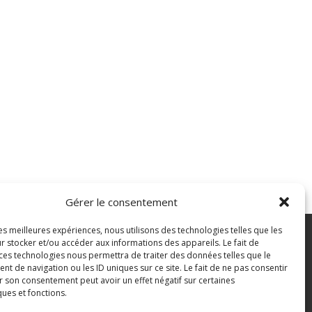
Gérer le consentement
les meilleures expériences, nous utilisons des technologies telles que les
7 43 82 07
r stocker et/ou accéder aux informations des appareils. Le fait de
 ces technologies nous permettra de traiter des données telles que le
 de navigation ou les ID uniques sur ce site. Le fait de ne pas consentir
pian.fr
Mentions légales
r son consentement peut avoir un effet négatif sur certaines
ques et fonctions.
Politique des cookies