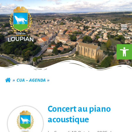
Aller
au
contenu
Ouv
Commune de Loupia
CUA – AGENDA
Concert au piano
acoustique