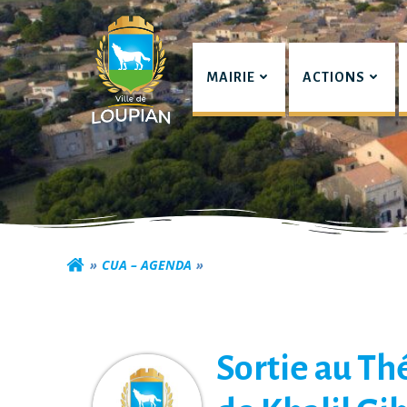
Aller
au
contenu
MAIRIE
ACTIONS
Commune de Lou
CUA – AGENDA
Sortie au Th