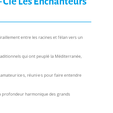
– Cie Les Enchanteurs
tiraillement entre les racines et l’élan vers un
aditionnels qui ont peuplé la Méditerranée,
 amateur·ice·s, réuni·e·s pour faire entendre
, la profondeur harmonique des grands