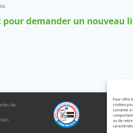
ité
 pour demander un nouveau liv
Pour offrir 
arles de
Tél. : 04 6
cookies pou
consentir à
E-mail :
comportement
pian
mairie@lou
ou de retire
caractéristi