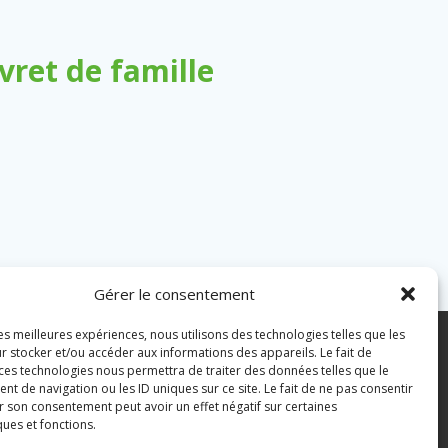
ret de famille
Gérer le consentement
les meilleures expériences, nous utilisons des technologies telles que les
7 43 82 07
r stocker et/ou accéder aux informations des appareils. Le fait de
 ces technologies nous permettra de traiter des données telles que le
 de navigation ou les ID uniques sur ce site. Le fait de ne pas consentir
pian.fr
Mentions légales
r son consentement peut avoir un effet négatif sur certaines
ques et fonctions.
Politique des cookies