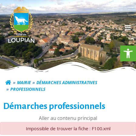
Aller
au
contenu
Ouv
Commune de Loupia
MAIRIE
DÉMARCHES ADMINISTRATIVES
PROFESSIONNELS
Démarches professionnels
Aller au contenu principal
Impossible de trouver la fiche : F100.xml