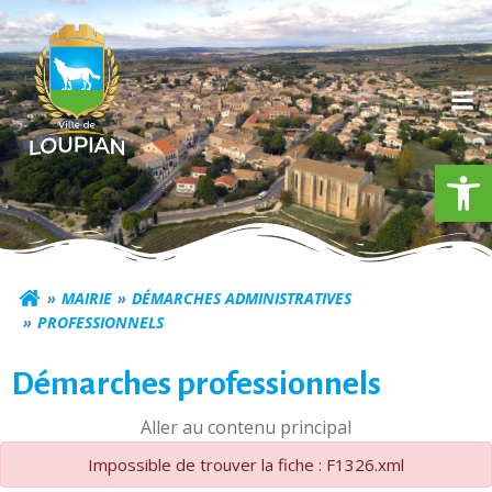
Aller
au
contenu
Ouv
Commune de Loupia
MAIRIE
DÉMARCHES ADMINISTRATIVES
PROFESSIONNELS
Démarches professionnels
Aller au contenu principal
Impossible de trouver la fiche : F1326.xml