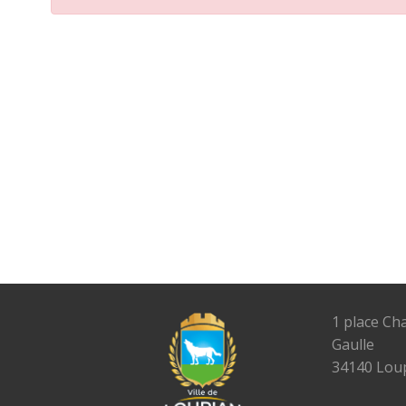
1 place Ch
Gaulle
34140 Lou