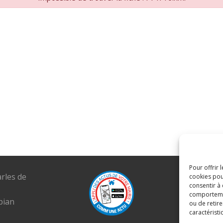
Pour offrir 
arles de
Tél. : 04 6
cookies pou
consentir à
E-mail :
comportement
pian
mairie@lou
ou de retire
caractéristi