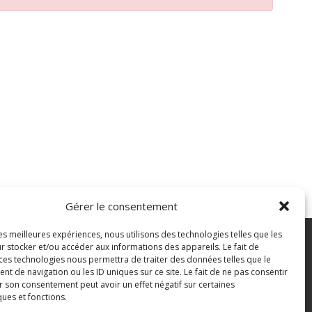
Gérer le consentement
les meilleures expériences, nous utilisons des technologies telles que les
7 43 82 07
r stocker et/ou accéder aux informations des appareils. Le fait de
 ces technologies nous permettra de traiter des données telles que le
 de navigation ou les ID uniques sur ce site. Le fait de ne pas consentir
pian.fr
Mentions légales
r son consentement peut avoir un effet négatif sur certaines
ques et fonctions.