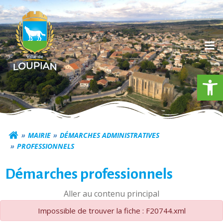
Aller
au
contenu
Ouv
Commune de Loupia
MAIRIE
DÉMARCHES ADMINISTRATIVES
PROFESSIONNELS
Démarches professionnels
Aller au contenu principal
Impossible de trouver la fiche : F20744.xml