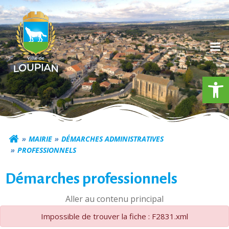
Aller
au
contenu
Ouv
Commune de Loupia
MAIRIE
DÉMARCHES ADMINISTRATIVES
PROFESSIONNELS
Démarches professionnels
Aller au contenu principal
Impossible de trouver la fiche : F2831.xml