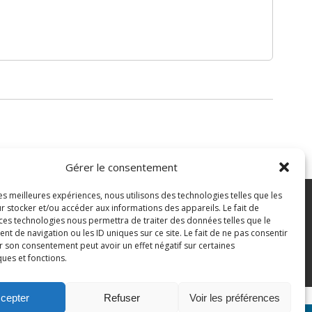
Gérer le consentement
les meilleures expériences, nous utilisons des technologies telles que les
7 43 82 07
r stocker et/ou accéder aux informations des appareils. Le fait de
 ces technologies nous permettra de traiter des données telles que le
 de navigation ou les ID uniques sur ce site. Le fait de ne pas consentir
pian.fr
Mentions légales
r son consentement peut avoir un effet négatif sur certaines
ques et fonctions.
Politique des cookies
cepter
Refuser
Voir les préférences