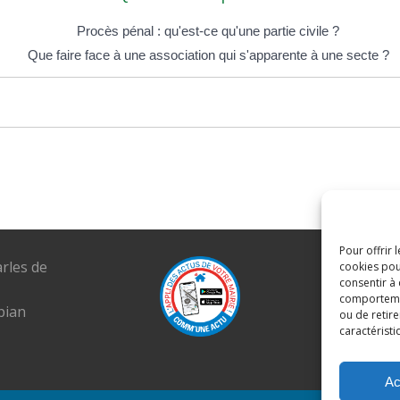
Procès pénal : qu'est-ce qu'une partie civile ?
Que faire face à une association qui s'apparente à une secte ?
Pour offrir 
arles de
Tél. : 04 6
cookies pou
consentir à
E-mail :
comportement
pian
mairie@lou
ou de retire
caractéristi
Ac