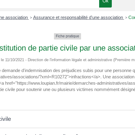
ne association
>
Assurance et responsabilité d'une association
>
Con
Fiche pratique
titution de partie civile par une associa
é le 11/10/2021 - Direction de l'information légale et administrative (Première mi
une demande d'indemnisation des préjudices subis pour une personne q
atives/associations/?xml=R10272">infractions</a>. Une association qu
 <a href="https://www.loupian.fr/mairie/demarches-administratives/as
rtie civile pour soutenir une ou plusieurs victimes nommément désignée
ivile