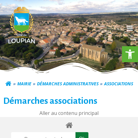
Aller
au
contenu
Ouv
Commune de Loupia
MAIRIE
DÉMARCHES ADMINISTRATIVES
ASSOCIATIONS
Démarches associations
Aller au contenu principal