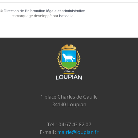
©
Direction de l'information légale et administrative
comarquage developpé par
baseo.io
1 place Charles de Gaulle
34140 Loupian
Tél. : 04 67 43 82 07
E-mail :
mairie@loupian.fr