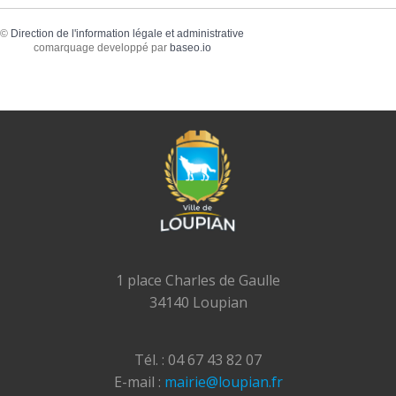
©
Direction de l'information légale et administrative
comarquage developpé par
baseo.io
1 place Charles de Gaulle
34140 Loupian
Tél. : 04 67 43 82 07
E-mail :
mairie@loupian.fr