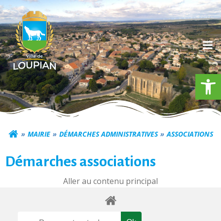
Aller
au
contenu
Ouv
Commune de Loupia
MAIRIE
DÉMARCHES ADMINISTRATIVES
ASSOCIATIONS
Démarches associations
Aller au contenu principal