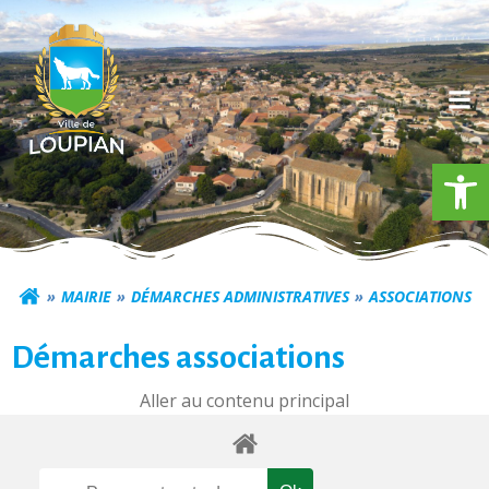
Aller
au
contenu
Ouv
Commune de Loupia
MAIRIE
DÉMARCHES ADMINISTRATIVES
ASSOCIATIONS
Démarches associations
Aller au contenu principal