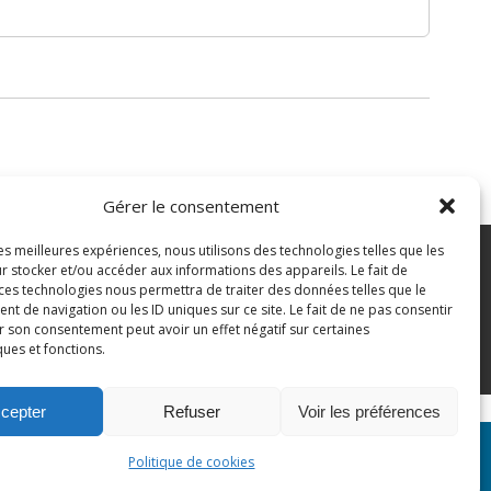
Gérer le consentement
les meilleures expériences, nous utilisons des technologies telles que les
7 43 82 07
r stocker et/ou accéder aux informations des appareils. Le fait de
 ces technologies nous permettra de traiter des données telles que le
 de navigation ou les ID uniques sur ce site. Le fait de ne pas consentir
pian.fr
Mentions légales
r son consentement peut avoir un effet négatif sur certaines
ques et fonctions.
Politique des cookies
cepter
Refuser
Voir les préférences
n Site
Politique de cookies