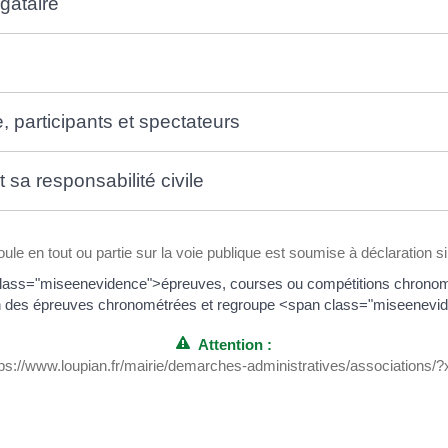
égataire
, participants et spectateurs
 sa responsabilité civile
e en tout ou partie sur la voie publique est soumise à déclaration si e
class="miseenevidence">épreuves, courses ou compétitions chronom
en des épreuves chronométrées et regroupe <span class="miseenevid
Attention :
"https://www.loupian.fr/mairie/demarches-administratives/associations