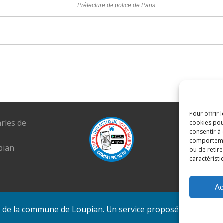
Préfecture de police de Paris
Pour offrir 
arles de
Tél. : 04 6
cookies pou
consentir à
E-mail :
comportement
pian
mairie@lou
ou de retire
caractéristi
Ac
e de la commune de Loupian. Un service proposé par
Comm'u