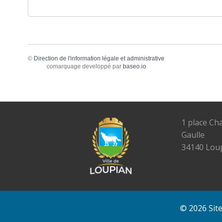
©
Direction de l'information légale et administrative
comarquage developpé par
baseo.io
1 place Ch
Gaulle
34140 Lou
© 2026 Sit