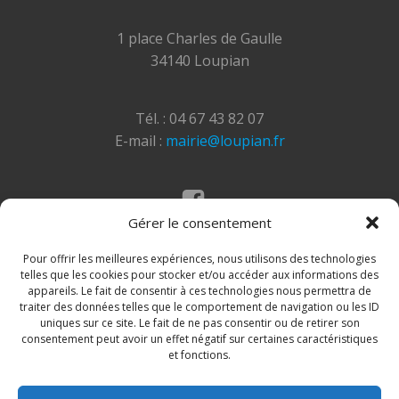
1 place Charles de Gaulle
34140 Loupian
Tél. : 04 67 43 82 07
E-mail :
mairie@loupian.fr
Gérer le consentement
Mentions légales
Politique des cookies
Pour offrir les meilleures expériences, nous utilisons des technologies
telles que les cookies pour stocker et/ou accéder aux informations des
appareils. Le fait de consentir à ces technologies nous permettra de
traiter des données telles que le comportement de navigation ou les ID
uniques sur ce site. Le fait de ne pas consentir ou de retirer son
consentement peut avoir un effet négatif sur certaines caractéristiques
et fonctions.