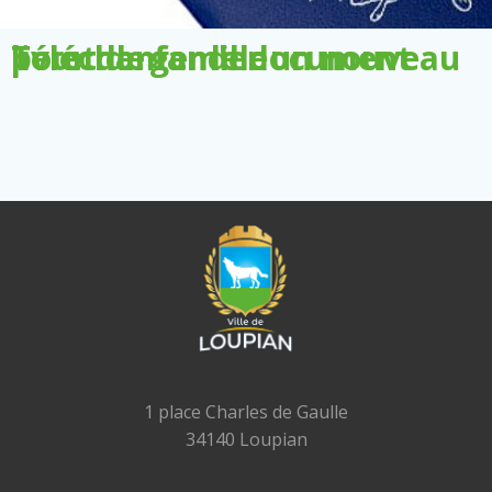
Télécharger le document pour demander un nouveau livret de famille
1 place Charles de Gaulle
34140 Loupian