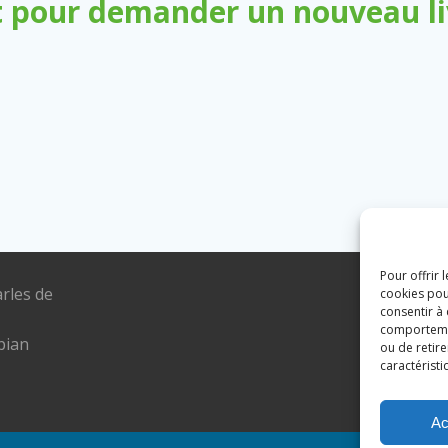
 pour demander un nouveau liv
Pour offrir 
arles de
Tél. : 04 6
cookies pou
consentir à
E-mail :
comportement
pian
mairie@lou
ou de retire
caractéristi
Ac