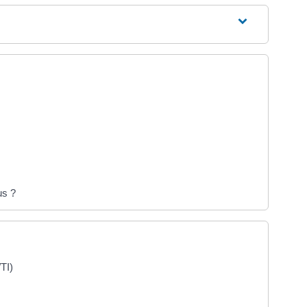
us ?
TI)