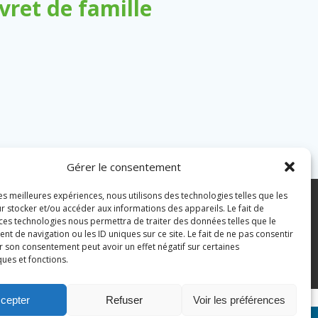
ret de famille
Gérer le consentement
les meilleures expériences, nous utilisons des technologies telles que les
7 43 82 07
r stocker et/ou accéder aux informations des appareils. Le fait de
 ces technologies nous permettra de traiter des données telles que le
 de navigation ou les ID uniques sur ce site. Le fait de ne pas consentir
pian.fr
Mentions légales
r son consentement peut avoir un effet négatif sur certaines
ques et fonctions.
Politique des cookies
cepter
Refuser
Voir les préférences