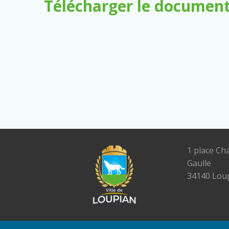
Télécharger le document
1 place Ch
Gaulle
34140 Lou