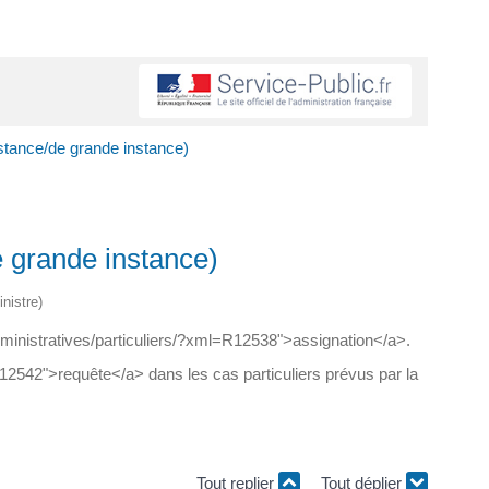
instance/de grande instance)
de grande instance)
nistre)
administratives/particuliers/?xml=R12538">assignation</a>.
12542">requête</a> dans les cas particuliers prévus par la
Tout replier
Tout déplier