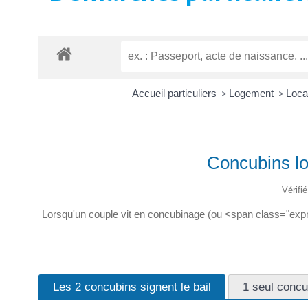
Accueil particuliers
>
Logement
>
Locat
Concubins loc
Vérifi
Lorsqu'un couple vit en concubinage (ou <span class="expres
Les 2 concubins signent le bail
1 seul concub