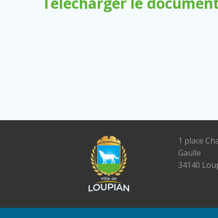
Télécharger le document
1 place Ch
Gaulle
34140 Lou