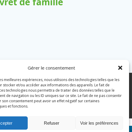
ret de famille
Gérer le consentement
les meilleures expériences, nous utilisons des technologies telles que les
7 43 82 07
r stocker et/ou accéder aux informations des appareils. Le fait de
 ces technologies nous permettra de traiter des données telles que le
 de navigation ou les ID uniques sur ce site. Le fait de ne pas consentir
pian.fr
Mentions légales
r son consentement peut avoir un effet négatif sur certaines
ques et fonctions.
Politique des cookies
cepter
Refuser
Voir les préférences