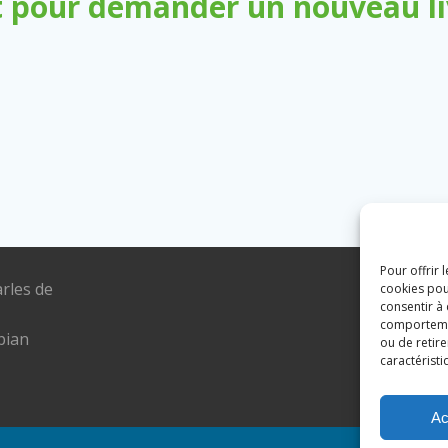
 pour demander un nouveau liv
Pour offrir 
arles de
Tél. : 04 6
cookies pou
consentir à
E-mail :
comportement
pian
mairie@lou
ou de retire
caractéristi
Ac