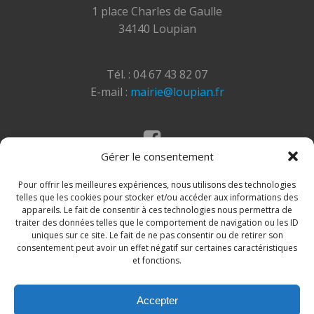
1 place Charles de Gaulle
34140 Loupian
Tél. : 04 67 43 82 07
E-mail :
mairie@loupian.fr
Gérer le consentement
Mentions légales
Politique des cookies
Pour offrir les meilleures expériences, nous utilisons des technologies
telles que les cookies pour stocker et/ou accéder aux informations des
appareils. Le fait de consentir à ces technologies nous permettra de
traiter des données telles que le comportement de navigation ou les ID
uniques sur ce site. Le fait de ne pas consentir ou de retirer son
consentement peut avoir un effet négatif sur certaines caractéristiques
et fonctions.
Accepter