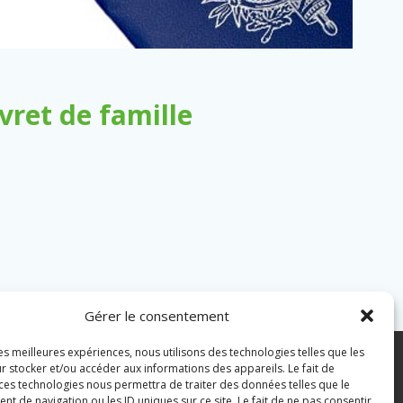
ret de famille
Gérer le consentement
les meilleures expériences, nous utilisons des technologies telles que les
7 43 82 07
r stocker et/ou accéder aux informations des appareils. Le fait de
 ces technologies nous permettra de traiter des données telles que le
 de navigation ou les ID uniques sur ce site. Le fait de ne pas consentir