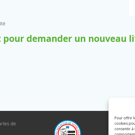
ité
 pour demander un nouveau liv
Pour offrir 
arles de
Tél. : 04 6
cookies pou
consentir à
E-mail :
comportement