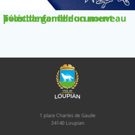
Télécharger le document pour demander un nouveau livret de famille
1 place Charles de Gaulle
34140 Loupian