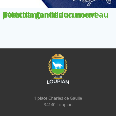
Télécharger le document pour demander un nouveau livret de famille
1 place Charles de Gaulle
34140 Loupian