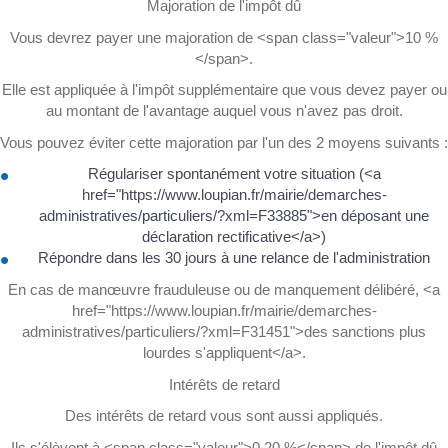
Majoration de l'impôt dû
Vous devrez payer une majoration de <span class="valeur">10 %
</span>.
Elle est appliquée à l'impôt supplémentaire que vous devez payer ou
au montant de l'avantage auquel vous n'avez pas droit.
Vous pouvez éviter cette majoration par l'un des 2 moyens suivants :
Régulariser spontanément votre situation (<a
href="https://www.loupian.fr/mairie/demarches-
administratives/particuliers/?xml=F33885">en déposant une
déclaration rectificative</a>)
Répondre dans les 30 jours à une relance de l'administration
En cas de manœuvre frauduleuse ou de manquement délibéré, <a
href="https://www.loupian.fr/mairie/demarches-
administratives/particuliers/?xml=F31451">des sanctions plus
lourdes s'appliquent</a>.
Intérêts de retard
Des intérêts de retard vous sont aussi appliqués.
Ils s'élèvent à <span class="valeur">0,20 %</span> de l'impôt dû