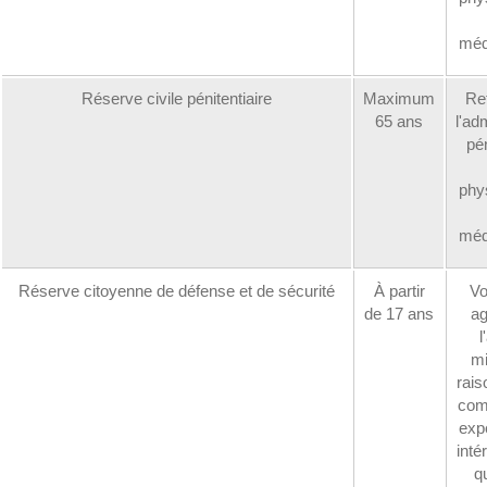
méd
Réserve civile pénitentiaire
Maximum
Ret
65 ans
l'ad
pén
phy
méd
Réserve citoyenne de défense et de sécurité
À partir
Vo
de 17 ans
ag
l
mi
rais
com
exp
inté
q