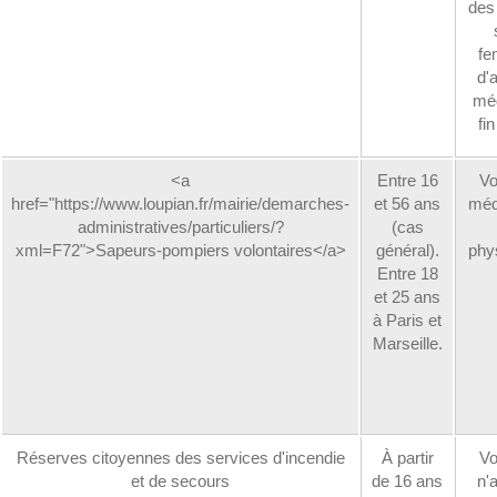
des
fe
d'a
mé
fi
<a
Entre 16
Vo
href="https://www.loupian.fr/mairie/demarches-
et 56 ans
méd
administratives/particuliers/?
(cas
xml=F72">Sapeurs-pompiers volontaires</a>
général).
phy
Entre 18
et 25 ans
à Paris et
Marseille.
Réserves citoyennes des services d'incendie
À partir
Vo
et de secours
de 16 ans
n'