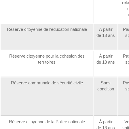
rel
n
Réserve citoyenne de l'éducation nationale
À partir
Pas
de 18 ans
sp
Réserve citoyenne pour la cohésion des
À partir
Pas
territoires
de 18 ans
sp
Réserve communale de sécurité civile
Sans
Pas
condition
sp
Réserve citoyenne de la Police nationale
À partir
Vo
de 18 ans
sat