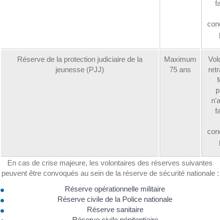
fa
con
Réserve de la protection judiciaire de la
Maximum
Vol
jeunesse (PJJ)
75 ans
retr
p
n'
fa
con
En cas de crise majeure, les volontaires des réserves suivantes
peuvent être convoqués au sein de la réserve de sécurité nationale :
Réserve opérationnelle militaire
Réserve civile de la Police nationale
Réserve sanitaire
Réserve civile pénitentiaire