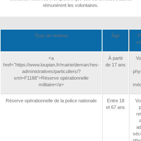
rémunèrent les volontaires.
Type de réserve
Âge
P
vo
<a
À partir
Vo
href="https://www.loupian.fr/mairie/demarches-
de 17 ans
administratives/particuliers/?
phy
xml=F1188">Réserve opérationnelle
militaire</a>
méd
Réserve opérationnelle de la police nationale
Entre 18
Vo
et 67 ans
p
re
ad
sécu
phy