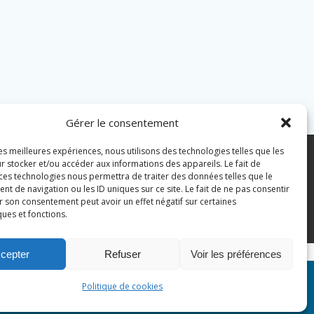
Gérer le consentement
les meilleures expériences, nous utilisons des technologies telles que les
7 43 82 07
r stocker et/ou accéder aux informations des appareils. Le fait de
 ces technologies nous permettra de traiter des données telles que le
 de navigation ou les ID uniques sur ce site. Le fait de ne pas consentir
pian.fr
Mentions légales
r son consentement peut avoir un effet négatif sur certaines
ques et fonctions.
Politique des cookies
cepter
Refuser
Voir les préférences
n Site
Politique de cookies