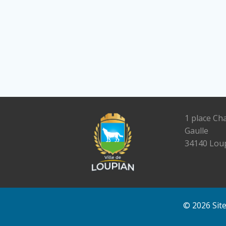
1 place Ch
Gaulle
34140 Lou
© 2026 Sit