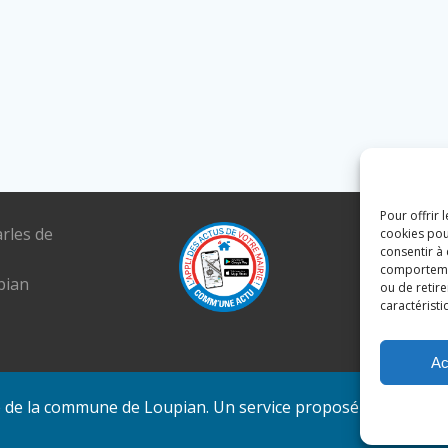
Pour offrir 
arles de
Tél. : 04 6
cookies pou
consentir à
E-mail :
comportement
pian
mairie@lou
ou de retire
caractéristi
Ac
e de la commune de Loupian. Un service proposé par
Comm'u