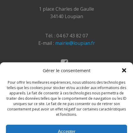
1 place Charles de Gaulle
34140 Loupian
Tél. : 04 67 43 82 07
E-mail :
mairie@loupian.fr
Gérer le consentement
Mentions légales
Politique des cookies
Pour offrir les meilleures expériences, nous utilisons des technologies
telles que les cookies pour stocker et/ou accéder aux informations des
appareils. Le fait de consentir à ces technologies nous permettra de
traiter des données telles que le comportement de navigation ou les ID
uniques sur ce site. Le fait de ne pas consentir ou de retirer son
consentement peut avoir un effet négatif sur certaines caractéristiques
et fonctions.
Accepter