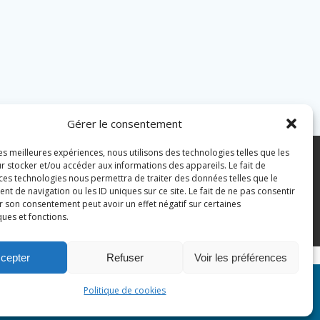
Gérer le consentement
les meilleures expériences, nous utilisons des technologies telles que les
7 43 82 07
r stocker et/ou accéder aux informations des appareils. Le fait de
 ces technologies nous permettra de traiter des données telles que le
 de navigation ou les ID uniques sur ce site. Le fait de ne pas consentir
pian.fr
Mentions légales
r son consentement peut avoir un effet négatif sur certaines
ques et fonctions.
Politique des cookies
cepter
Refuser
Voir les préférences
n Site
Politique de cookies