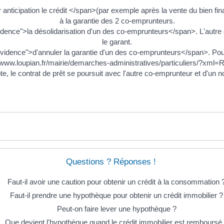
ticipation le crédit </span>(par exemple après la vente du bien fina
à la garantie des 2 co-emprunteurs.
nce">la désolidarisation d'un des co-emprunteurs</span>. L'autre co
le garant.
dence">d'annuler la garantie d'un des co-emprunteurs</span>. Pour
//www.loupian.fr/mairie/demarches-administratives/particuliers/?xml
te, le contrat de prêt se poursuit avec l'autre co-emprunteur et d'un
Questions ? Réponses !
Faut-il avoir une caution pour obtenir un crédit à la consommation 
Faut-il prendre une hypothèque pour obtenir un crédit immobilier ?
Peut-on faire lever une hypothèque ?
Que devient l'hypothèque quand le crédit immobilier est remboursé