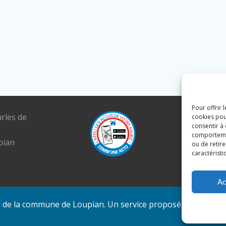
Pour offrir 
arles de
Tél. : 04 6
cookies pou
consentir à
E-mail :
comportement
pian
mairie@lou
ou de retire
caractéristi
Ac
e de la commune de Loupian. Un service proposé par
Comm'u