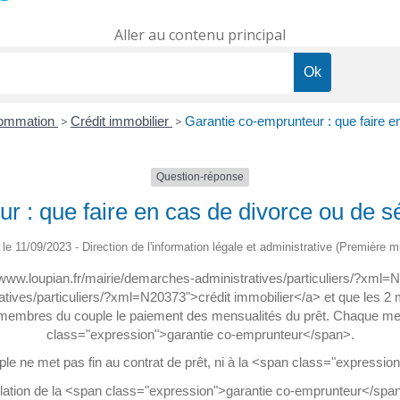
Aller au contenu principal
sommation
>
Crédit immobilier
>
Garantie co-emprunteur : que faire e
Question-réponse
r : que faire en cas de divorce ou de s
é le 11/09/2023 - Direction de l'information légale et administrative (Première mi
/www.loupian.fr/mairie/demarches-administratives/particuliers/?xml
tives/particuliers/?xml=N20373">crédit immobilier</a> et que les 2 m
mbres du couple le paiement des mensualités du prêt. Chaque membr
class="expression">garantie co-emprunteur</span>.
ple ne met pas fin au contrat de prêt, ni à la <span class="expressi
nulation de la <span class="expression">garantie co-emprunteur</span