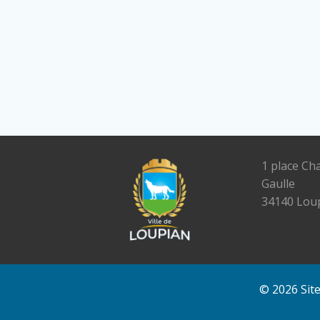
1 place Ch
Gaulle
34140 Lou
© 2026 Sit