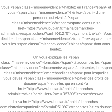
Vous <span class="miseenevidence">habitez en France</span> et
vous <span class="miseenevidence">héritez</span> d'une
personne qui vivait à l'<span
class="miseenevidence">étranger</span> dans un <a
href="https://www.loupian.fr/mairie/demarches-
administratives/particuliers/?xml=R41270">pays hors UE</a>. Vous
décidez de <span class="miseenevidence">transférer</span> chez
vous les <span class="miseenevidence">biens</span> dont vous
héritez.
On vous explique les <span
class="miseenevidence">formalités</span> à accomplir, les <span
class="miseenevidence">documents</span> à présenter, les <span
class="miseenevidence">marchandises</span> pour lesquelles
vous devez <span class="miseenevidence">payer des droits de
douane</span> et celles qui en sont <a
href="https://www.loupian.fr/mairie/demarches-
administratives/particuliers/?xml=R57306">exonérées</a>.
La <a href="https://www.loupian.fr/mairie/demarches-
administratives/particuliers/?xml=R51097">franchise</a> en douane