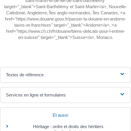
saint-martin-et-de-lile-de-saint-barthelemy"
target="_blank">Saint-Barthélémy et Saint-Martin</a>, Nouvelle-
Calédonie, Angleterre, Îles anglo-normandes, Îles Canaries, <a
href="https://www.douane.gouv.fr/passer-la-douane-en-andorre-
taxes-et-franchises" target="_blank">Andorre</a>, <a
href="https://www.ch.ch/fr/douane/biens-delicats-pour-l-entree-
en-suisse/" target="_blank">Suisse</a>, Monaco.
Textes de référence
Services en ligne et formulaires
Et aussi
Héritage : ordre et droits des héritiers