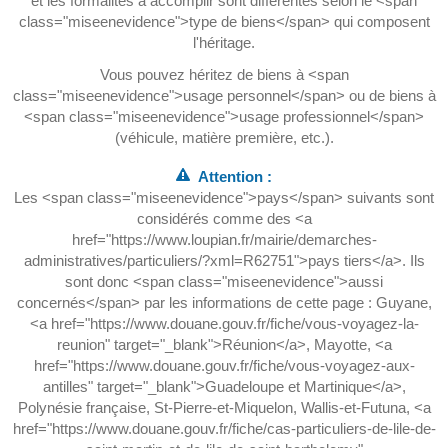
et les formalités à accomplir sont différentes selon le <span
class="miseenevidence">type de biens</span> qui composent
l'héritage.
Vous pouvez héritez de biens à <span
class="miseenevidence">usage personnel</span> ou de biens à
<span class="miseenevidence">usage professionnel</span>
(véhicule, matière première, etc.).
Attention :
Les <span class="miseenevidence">pays</span> suivants sont
considérés comme des <a
href="https://www.loupian.fr/mairie/demarches-
administratives/particuliers/?xml=R62751">pays tiers</a>. Ils
sont donc <span class="miseenevidence">aussi
concernés</span> par les informations de cette page : Guyane,
<a href="https://www.douane.gouv.fr/fiche/vous-voyagez-la-
reunion" target="_blank">Réunion</a>, Mayotte, <a
href="https://www.douane.gouv.fr/fiche/vous-voyagez-aux-
antilles" target="_blank">Guadeloupe et Martinique</a>,
Polynésie française, St-Pierre-et-Miquelon, Wallis-et-Futuna, <a
href="https://www.douane.gouv.fr/fiche/cas-particuliers-de-lile-de-