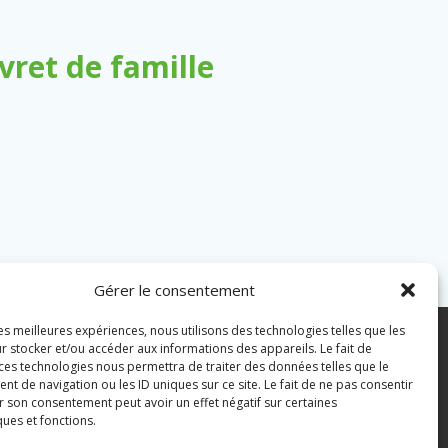
ret de famille
Gérer le consentement
les meilleures expériences, nous utilisons des technologies telles que les
7 43 82 07
r stocker et/ou accéder aux informations des appareils. Le fait de
 ces technologies nous permettra de traiter des données telles que le
 de navigation ou les ID uniques sur ce site. Le fait de ne pas consentir
pian.fr
Mentions légales
r son consentement peut avoir un effet négatif sur certaines
ques et fonctions.
Politique des cookies