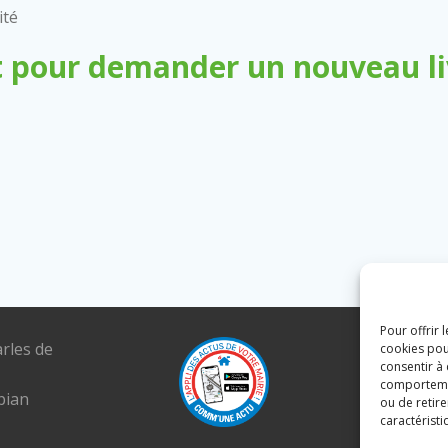
ité
 pour demander un nouveau liv
Pour offrir 
arles de
Tél. : 04 6
cookies pou
consentir à
E-mail :
comportement
pian
mairie@lou
ou de retire
caractéristi