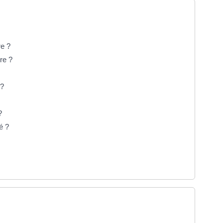
re ?
re ?
 ?
?
é ?