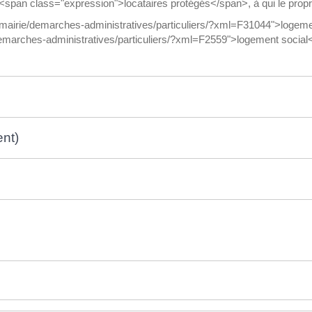
s <span class="expression">locataires protégés</span>, à qui le propr
fr/mairie/demarches-administratives/particuliers/?xml=F31044">logeme
demarches-administratives/particuliers/?xml=F2559">logement social</a
ent)