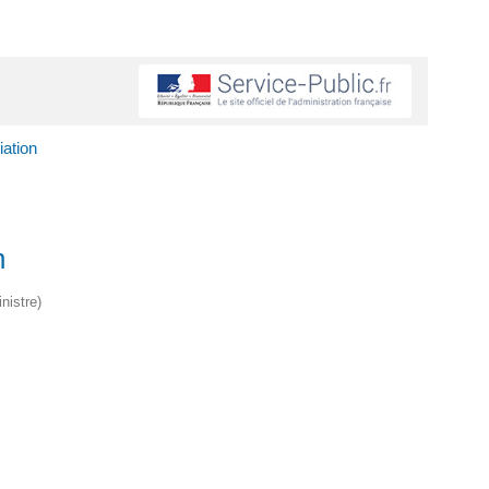
ation
n
nistre)