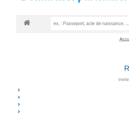
Accue
R
Vérifi