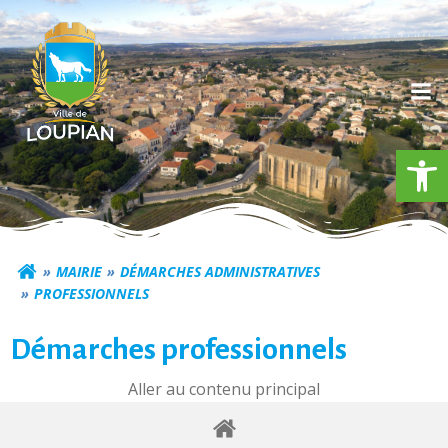
Aller
au
contenu
Ouv
Commune de Loupia
MAIRIE
DÉMARCHES ADMINISTRATIVES
PROFESSIONNELS
Démarches professionnels
Aller au contenu principal