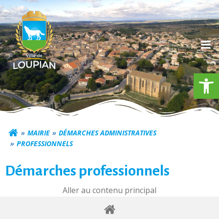
Aller
au
contenu
Ouv
Commune de Loupia
MAIRIE
DÉMARCHES ADMINISTRATIVES
PROFESSIONNELS
Démarches professionnels
Aller au contenu principal