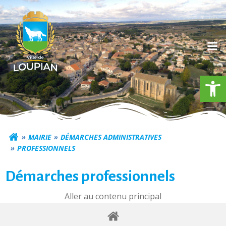
Aller
au
contenu
Ouv
Commune de Loupia
MAIRIE
DÉMARCHES ADMINISTRATIVES
PROFESSIONNELS
Démarches professionnels
Aller au contenu principal