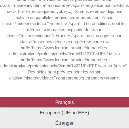
class="miseenevidence">condamné</span> en justice pour certains
délits (faillite, escroquerie, vol, etc.). Si vous exercez déjà une
activité en parallèle certains commerces sont <span
class="miseenevidence">interdits</span>. Les conditions sont les
mêmes si vous êtes originaire de <span
class="miseenevidence">France</span> ou d'un pays <span
class="miseenevidence">européen</span> (<a
href="https://www.loupian.fr/mairie/demarches-
administratives/professionnels/?xml=R41270">UE</a>, <a
href="https://www.loupian.fr/mairie/demarches-
administratives/professionnels/?xml=R42218">EEE</a> ou Suisse).
Des aides sont prévues pour les <span
class="miseenevidence">entrepreneurs étrangers</span>.
Français
Européen (UE ou EEE)
Étranger