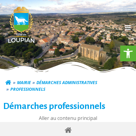
Aller
au
contenu
Ouv
Commune de Loupia
MAIRIE
DÉMARCHES ADMINISTRATIVES
PROFESSIONNELS
Démarches professionnels
Aller au contenu principal