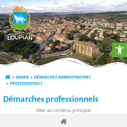
Aller
au
contenu
Ouv
Commune de Loupia
MAIRIE
DÉMARCHES ADMINISTRATIVES
PROFESSIONNELS
Démarches professionnels
Aller au contenu principal