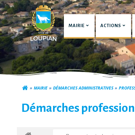
Aller
au
contenu
MAIRIE
ACTIONS
Commune de Lou
MAIRIE
DÉMARCHES ADMINISTRATIVES
PROFES
Démarches profession