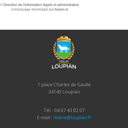
©
Direction de l'information légale et administrative
comarquage developpé par
baseo.io
1 place Charles de Gaulle
34140 Loupian
Tél. : 04 67 43 82 07
E-mail :
mairie@loupian.fr