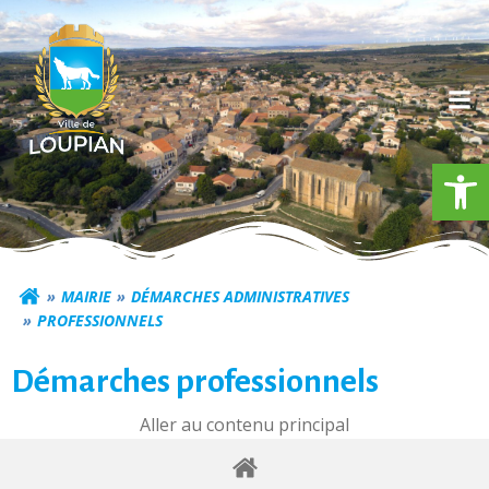
Aller
au
contenu
Ouv
Commune de Loupia
MAIRIE
DÉMARCHES ADMINISTRATIVES
PROFESSIONNELS
Démarches professionnels
Aller au contenu principal