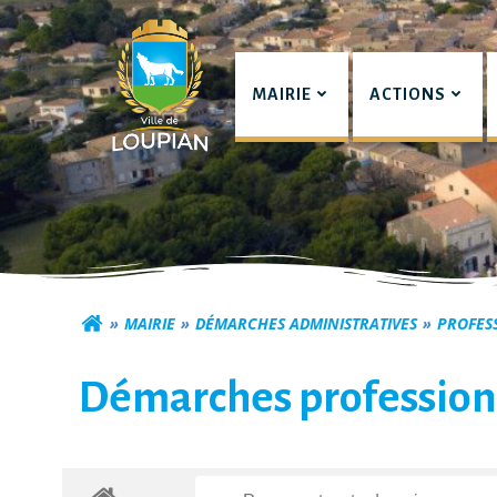
Aller
au
contenu
MAIRIE
ACTIONS
Commune de Lou
MAIRIE
DÉMARCHES ADMINISTRATIVES
PROFES
Démarches profession