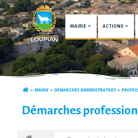
Aller
au
contenu
MAIRIE
ACTIONS
Commune de Lou
MAIRIE
DÉMARCHES ADMINISTRATIVES
PROFES
Démarches profession