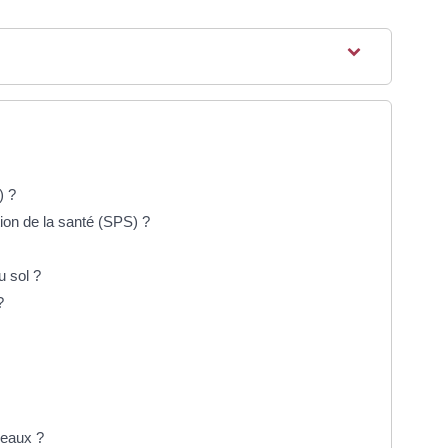
) ?
tion de la santé (SPS) ?
u sol ?
?
seaux ?