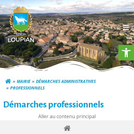
Aller
au
contenu
Ouv
Commune de Loupia
MAIRIE
DÉMARCHES ADMINISTRATIVES
PROFESSIONNELS
Démarches professionnels
Aller au contenu principal