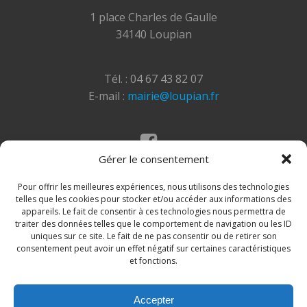
1 place Charles de Gaulle
34140 Loupian
Tél. : 04 67 43 82 07
E-mail :
mairie@loupian.fr
Gérer le consentement
Mentions légales
Politique des cookies
Pour offrir les meilleures expériences, nous utilisons des technologies
telles que les cookies pour stocker et/ou accéder aux informations des
appareils. Le fait de consentir à ces technologies nous permettra de
traiter des données telles que le comportement de navigation ou les ID
uniques sur ce site. Le fait de ne pas consentir ou de retirer son
consentement peut avoir un effet négatif sur certaines caractéristiques
et fonctions.
Accepter