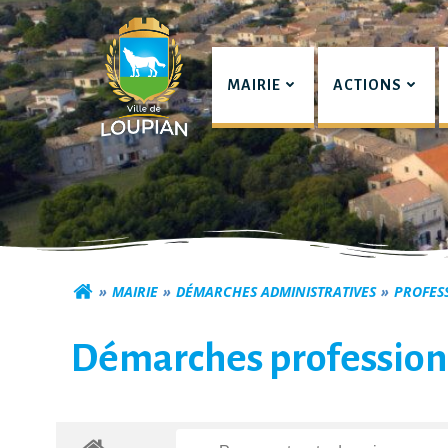
Aller
au
contenu
MAIRIE
ACTIONS
Commune de Lou
MAIRIE
DÉMARCHES ADMINISTRATIVES
PROFES
Démarches profession