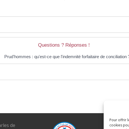
Questions ? Réponses !
Prud'hommes : qu'est-ce que l'indemnité forfaitaire de conciliation 
Pour offrir 
arles de
Tél. : 04 6
cookies pou