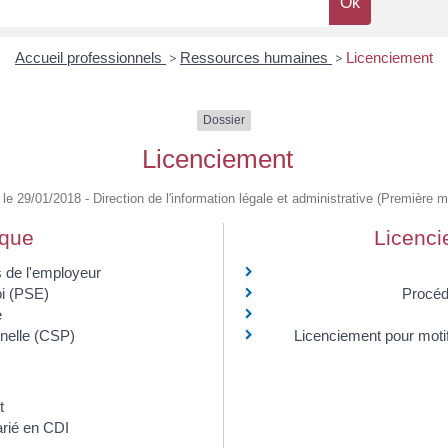
Accueil professionnels
>
Ressources humaines
>
Licenciement
Dossier
Licenciement
é le 29/01/2018 - Direction de l'information légale et administrative (Première mi
ique
Licenci
 de l'employeur
oi (PSE)
Procéd
e
nnelle (CSP)
Licenciement pour motif 
t
arié en CDI